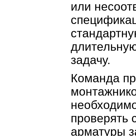
или несоот
специфика
стандартну
длительную
задачу.
Команда пр
монтажнико
необходим
проверять 
арматуры з