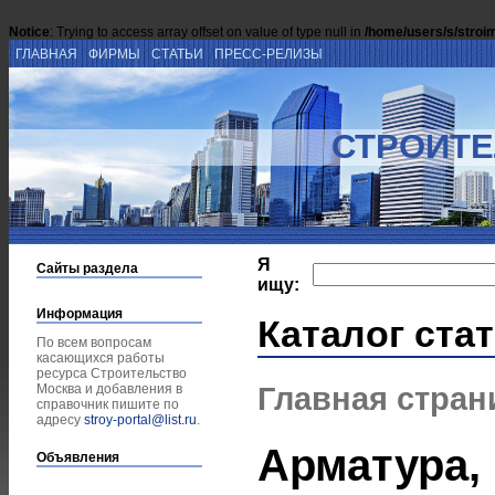
Notice
: Trying to access array offset on value of type null in
/home/users/s/stroi
ГЛАВНАЯ
ФИРМЫ
СТАТЬИ
ПРЕСС-РЕЛИЗЫ
СТРОИТЕ
Я
Сайты раздела
ищу:
Информация
Каталог ста
По всем вопросам
касающихся работы
ресурса Строительство
Главная стран
Москва и добавления в
справочник пишите по
адресу
stroy-portal@list.ru
.
Арматура,
Объявления