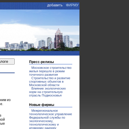
добавить
ФИРМУ
Пресс-релизы
Московское строительство
жилья перешло в режим
точечного развития
Строительство и развитие
спортивных объектов в
Московской области
Влияние экологических
норм на строительную
отрасль Подмосковья
ним из
е.
Новые фирмы
Межрегиональное
технологическое управление
в
Федеральной службы по
кой
экологическому,
ные
технологическому и
атомному надзору