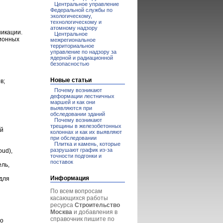
Центральное управление
Федеральной службы по
экологическому,
технологическому и
атомному надзору
икации.
Центральное
зионных
межрегиональное
территориальное
управление по надзору за
ядерной и радиационной
безопасностью
Новые статьи
ов;
Почему возникают
деформации лестничных
маршей и как они
выявляются при
обследовании зданий
Почему возникают
трещины в железобетонных
ой
колоннах и как их выявляют
при обследовании
Плитка и камень, которые
разрушают график из-за
oud),
точности подгонки и
поставок
ль,
Информация
для
По всем вопросам
касающихся работы
ресурса
Строительство
Москва
и добавления в
справочник пишите по
ро