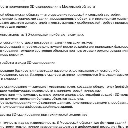
ости применения 3D-сканирования в Московской области
ой областиская область — это смешение городской и сельской застройки,
сленные исторические здания, промышленные объекты и инженерные коммун
разие архитектурных стилей и конструктивных особенностей требует преци
нтов для оценки.
нию экспертиз 3D-сканерами прибегают в случаях:
ки состояния старых построек и памятников архитектуры;
 деформаций и перекосов конструкций после воздействия природных фактор
нтирования текущего состояния объектов при подготовке к реконструкции или
ному ремонту.
 работы и виды 3D-сканирования
рование базируется на методах лазерного, фотограмметрического либо
ированного света. Лазерные сканеры активно применяются благодаря высок
 и скорости.
ое сканирование — замеряет миллионы точек, создавая облако точек (point cl
щее конфигурацию поверхности с миллиметровой точностью.
рамметрия — с помощью компьютерного анализа фотографий создаёт 3D-моде
ля докумен­тирования больших объектов издалека.
ное моделирование — объединяет данные, полученные разными способами, 
я полноценных цифровых двойников зданий.
ества 3D-сканирования при технической экспертизе
я точность и детализированность. В Московской области, где функции зданий
я стремительно, точное измерение дефектов и деформаций позволяет быст