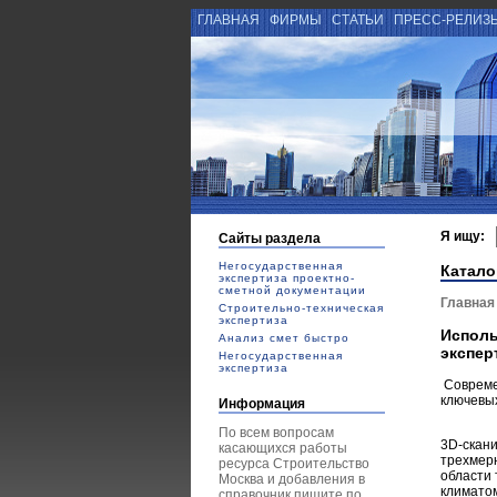
ГЛАВНАЯ
ФИРМЫ
СТАТЬИ
ПРЕСС-РЕЛИЗ
Я ищу:
Сайты раздела
Негосударственная
Катало
экспертиза проектно-
сметной документации
Главная
Строительно-техническая
экспертиза
Исполь
Анализ смет быстро
экспер
Негосударственная
экспертиза
Совреме
ключевы
Информация
По всем вопросам
3D-скани
касающихся работы
трехмерн
ресурса Строительство
области 
Москва и добавления в
климатом
справочник пишите по