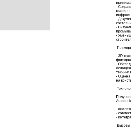
принима
- Сокра
сканиров
инфраст
- Докум
состоян
- Визуал
промышл
- Умень
строител
Примеры
- 3D-ска
фасадов
- Обсле
оснащён
техники
- Оценка
на конст
Техноло
Получен
Autodesk
- анализ
- совме
- интегр
Вызовы 