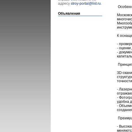
адресу
stroy-portal@list.ru
.
Особенн
Объявления
Московск
многочи
Многооб
инструме
К оснаще
- провер
- оценки
- докуме
капиталь
Принцип
3D-скани
структур
точности
- Лазерн
отражаю
- Фотог
удобна д
- Объем
создани
Преимущ
- Высока
меняютс