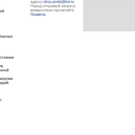
адресу
stroy-portal@list.ru
.
Перед отправкой запроса
внимательно прочитайте
кой
Правила
.
опасных
остояния
в,
анной
агрузка
арий.
e,