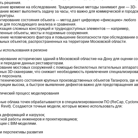
ть решения.
щение времени на обследование. Традиционные методы занимают дни — 3D-
ание может выполнить задачу за часы, что важно для коммерческой и городс
руктуры.
ентирование состояния объекта — метод дает цифровую «фиксацию» любого
ия для последующего анализа и сравнения.
изация сложных конструкций и труднодоступных элементов — например,
енные объекты, мосты и подземные сооружения.
шение человеческого фактора и повышение безопасности при обследовании 
ьных объектов, распространенных на территории Московской области.
 использования в регионе
нирование исторических зданий в Московской областие-на-Дону для оценки с
 и передачи данных реставраторам.
дование мостовых сооружений с помощью беспилотных летательных аппарато
ных 3D-сканерами, что снижает необходимость привлечения специализиров
 и персонала.
 технического состояния крупных производственных объектов Таганрога, где н
рукции высока, а быстрое выявление дефектов важно для предотвращения ав
гический процесс моделирования
ные облака точек обрабатываются в специализированном ПО (ReCap, Cyclon
 Revit). Создаются точные модели, которые можно использовать для:
а деформаций и нагрузок;
стной работы инженеров и проектировщиков;
ации с BIM-моделями.
и перспективы развития