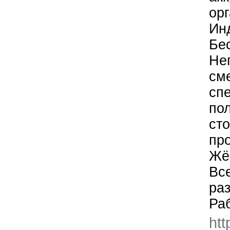
ор
Ин
Бе
Нег
см
сп
по
ст
пр
Жё
Вс
ра
Ра
htt