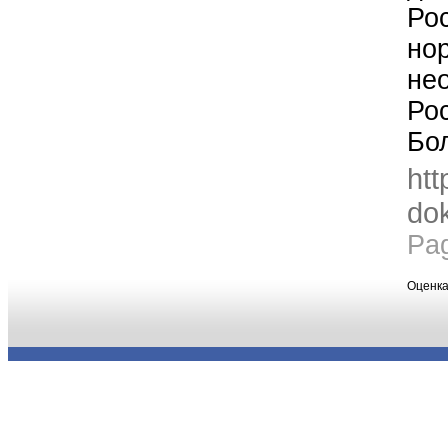
Ро
но
не
Ро
Бо
htt
dok
Pa
Оценка