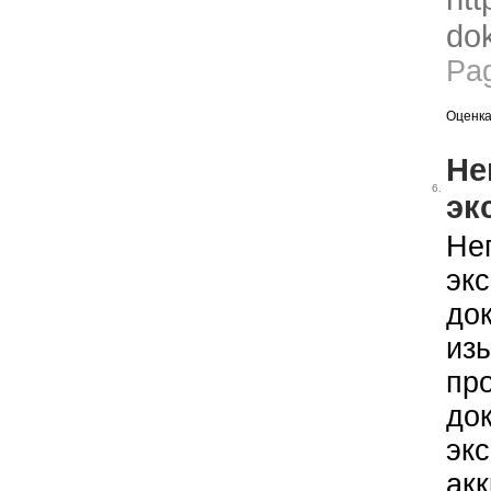
dok
Pa
Оценка
Не
6.
эк
Не
эк
до
из
пр
до
эк
ак