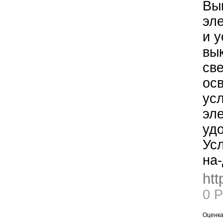
Вы
эл
и у
вы
све
ос
ус
эле
уд
Усл
на-
htt
0 
Оценка