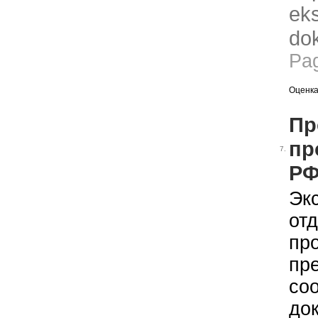
eks
dok
Pa
Оценка
Пр
пр
7.
Р
Экс
от
пр
пр
со
до