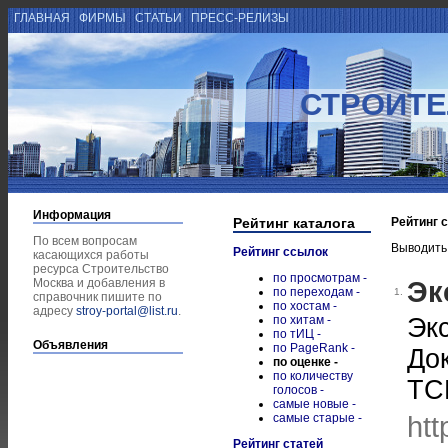
ГЛАВНАЯ
ФИРМЫ
СТАТЬИ
ПРЕСС-РЕЛИЗЫ
СТРОИТЕ
Информация
Рейтинг каталога
Рейтинг 
По всем вопросам
Выводить
Рейтинг ссылок
касающихся работы
ресурса Строительство
по просмотрам -
Эк
Москва и добавления в
по переходам -
1.
справочник пишите по
по хостам -
адресу
stroy-portal@list.ru
.
по хитам -
Эк
по тИЦ -
Объявления
по PageRank -
До
по оценке -
по количеству
ТС
голосов -
самые новые -
htt
самые старые -
Рейтинг статей