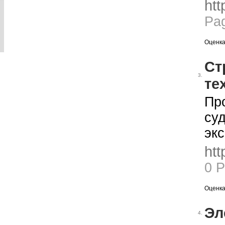
htt
Pa
Оценка
Ст
3.
те
Пр
су
экс
htt
0 
Оценка
Эл
4.