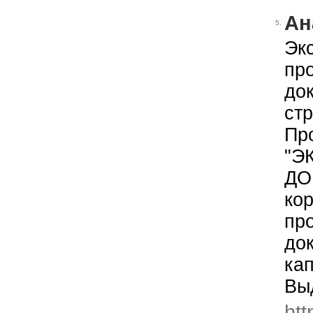
Ан
5.
Эк
пр
до
стр
Пр
"Э
ДО
кор
пр
до
ка
Вы
htt