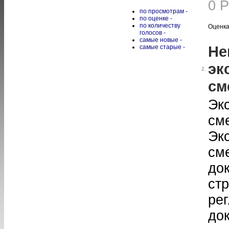
0 
по просмотрам -
по оценке -
по количеству
Оценка
голосов -
самые новые -
Не
самые старые -
эк
2.
см
Эк
см
Эк
см
до
ст
ре
до