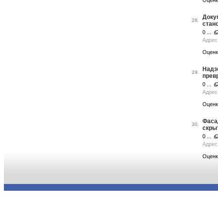
Оценк
Докум
28.
стан
0 ...
Адрес
Оценк
Надз
29.
прев
0 ...
Адрес
Оценк
Фаса
30.
скры
0 ...
Адрес
Оценк