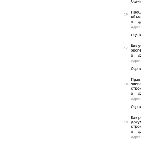
Оценк
Проб
16.
объе
0 ...
Адрес 
Оценк
Как 
17.
эксп
0 ...
Адрес 
Оценк
Прак
эксп
18.
стро
0 ...
Адрес
Оценк
Как 
доку
19.
стро
0 ...
Адрес