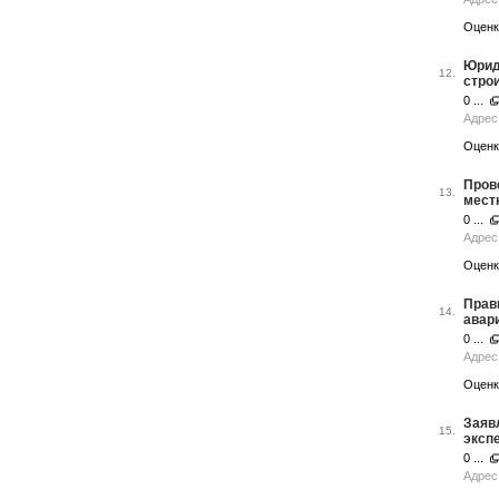
Оценк
Юрид
12.
стро
0 ...
Адрес 
Оценк
Прове
13.
мест
0 ...
Адрес 
Оценк
Прав
14.
авар
0 ...
Адрес 
Оценк
Заяв
15.
эксп
0 ...
Адрес 