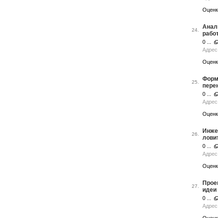
Оценк
Анал
24.
рабо
0 ...
Адрес 
Оценк
Форм
25.
пере
0 ...
Адрес
Оценк
Инжен
26.
лови
0 ...
Адрес
Оценк
Прое
27.
идеи
0 ...
Адрес