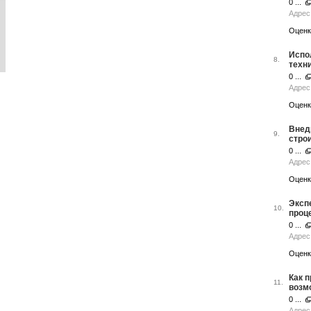
0 ...
Адрес 
Оценк
Испо
8.
техн
0 ...
Адрес 
Оценк
Внед
9.
стро
0 ...
Адрес 
Оценк
Эксп
10.
проц
0 ...
Адрес 
Оценк
Как 
11.
возм
0 ...
Адрес 