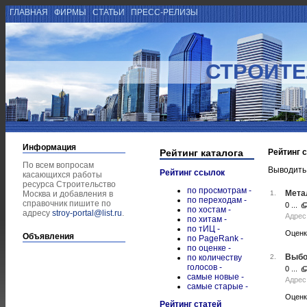
ГЛАВНАЯ
ФИРМЫ
СТАТЬИ
ПРЕСС-РЕЛИЗЫ
СТРОИТЕ
Информация
Рейтинг каталога
Рейтинг 
По всем вопросам
Выводить
Рейтинг ссылок
касающихся работы
ресурса Строительство
по просмотрам -
Мета
Москва и добавления в
1.
по переходам -
справочник пишите по
0 ...
по хостам -
адресу
stroy-portal@list.ru
.
Адрес 
по хитам -
по тИЦ -
Оценк
Объявления
по PageRank -
по оценке -
Выбо
по количеству
2.
голосов -
0 ...
самые новые -
Адрес 
самые старые -
Оценк
Рейтинг статей