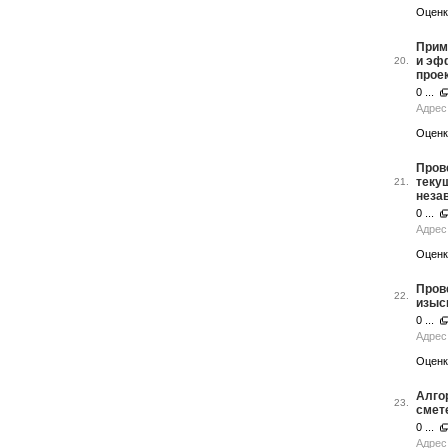
Оценк
Прим
и эф
20.
прое
0 ...
Адрес
Оценк
Пров
теку
21.
неза
0 ...
Адрес
Оценк
Пров
22.
изыс
0 ...
Адрес 
Оценк
Алго
23.
смет
0 ...
Адрес 