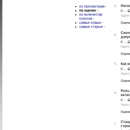
Него
3.
по просмотрам -
по оценке -
0 ...
по количеству
Адрес 
голосов -
самые новые -
Оценк
самые старые -
Скол
4.
доку
0 ...
Адрес 
Оценк
Как 
5.
0 ...
Адрес 
Оценк
Роль
6.
ката
0 ...
Адрес 
Оценк
Стан
7.
стро