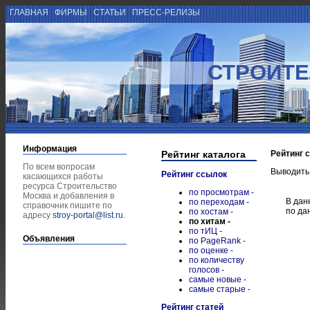
ГЛАВНАЯ
ФИРМЫ
СТАТЬИ
ПРЕСС-РЕЛИЗЫ
СТРОИТЕ
Информация
Рейтинг каталога
Рейтинг 
По всем вопросам
Выводить
Рейтинг ссылок
касающихся работы
ресурса Строительство
по просмотрам -
Москва и добавления в
В дан
по переходам -
справочник пишите по
по да
по хостам -
адресу
stroy-portal@list.ru
.
по хитам -
по тИЦ -
Объявления
по PageRank -
по оценке -
по количеству
голосов -
самые новые -
самые старые -
Рейтинг статей