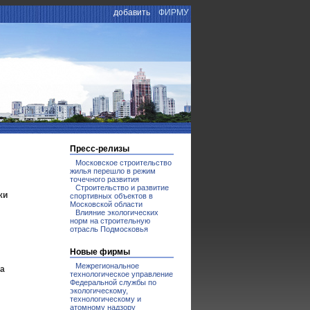
добавить
ФИРМУ
Пресс-релизы
Московское строительство
жилья перешло в режим
точечного развития
Строительство и развитие
жи
спортивных объектов в
Московской области
Влияние экологических
норм на строительную
отрасль Подмосковья
Новые фирмы
Межрегиональное
да
технологическое управление
Федеральной службы по
экологическому,
технологическому и
атомному надзору