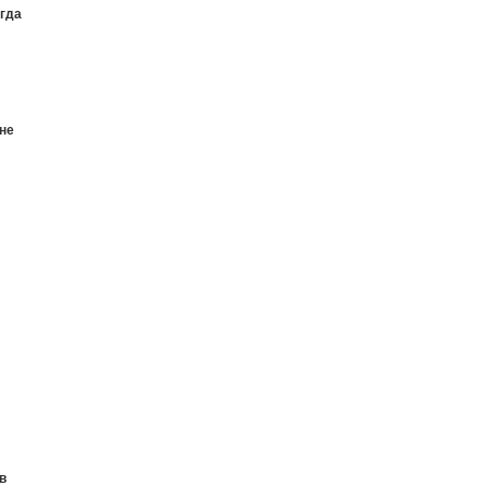
огда
 не
в