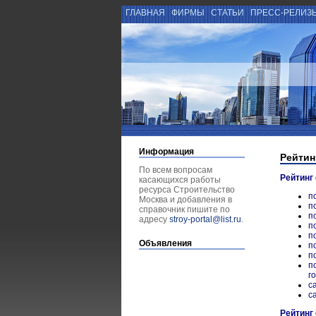
ГЛАВНАЯ
ФИРМЫ
СТАТЬИ
ПРЕСС-РЕЛИЗ
Информация
Рейтин
По всем вопросам
Рейтинг
касающихся работы
ресурса Строительство
п
Москва и добавления в
п
справочник пишите по
п
адресу
stroy-portal@list.ru
.
п
п
Объявления
п
п
п
г
с
с
Рейтинг