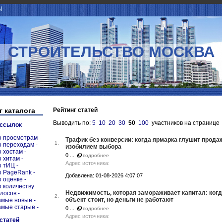
Ы
СТРОИТЕЛЬСТВО МОСКВА
г каталога
Рейтинг статей
Выводить по:
5
10
20
30
50
100
участников на странице
 ссылок
о просмотрам -
Трафик без конверсии: когда ярмарка глушит прода
1.
о переходам -
изобилием выбора
о хостам -
0 ...
подробнее
о хитам -
Адрес источника:
о тИЦ -
о PageRank -
Добавлена: 01-08-2026 4:07:07
о оценке -
о количеству
Недвижимость, которая замораживает капитал: ког
олосов -
2.
объект стоит, но деньги не работают
амые новые -
амые старые -
0 ...
подробнее
Адрес источника:
 статей