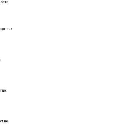
мости
дартных
л
огда
кт не