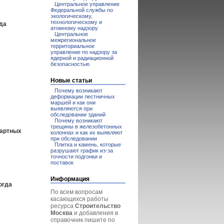
Центральное управление
Федеральной службы по
экологическому,
технологическому и
гда
атомному надзору
Центральное
межрегиональное
территориальное
управление по надзору за
ядерной и радиационной
безопасностью
Новые статьи
Почему возникают
деформации лестничных
маршей и как они
выявляются при
обследовании зданий
Почему возникают
трещины в железобетонных
дартных
колоннах и как их выявляют
при обследовании
Плитка и камень, которые
разрушают график из-за
точности подгонки и
поставок
Информация
огда
По всем вопросам
касающихся работы
ресурса
Строительство
Москва
и добавления в
справочник пишите по