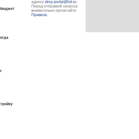
адресу
stroy-portal@list.ru
.
Перед отправкой запроса
т бюджет
внимательно прочитайте
Правила
.
когда
е
стройку